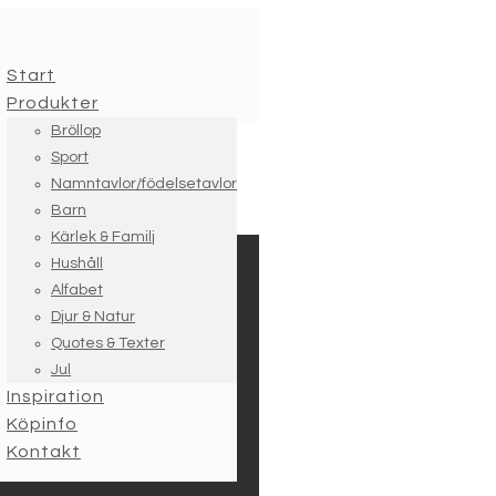
Start
Produkter
Bröllop
Sport
Namntavlor/födelsetavlor
Barn
Kärlek & Familj
Hushåll
Alfabet
Djur & Natur
Quotes & Texter
Jul
Inspiration
Köpinfo
Kontakt