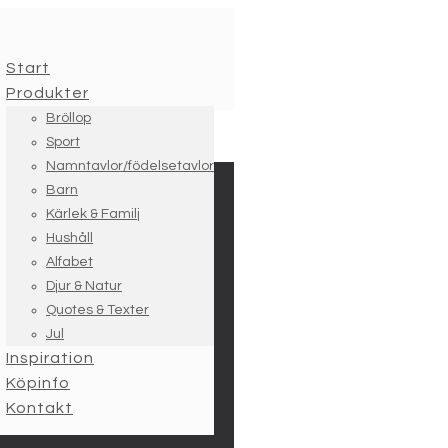
Start
Produkter
Bröllop
Sport
Namntavlor/födelsetavlor
Barn
Kärlek & Familj
Hushåll
Alfabet
Djur & Natur
Quotes & Texter
Jul
Inspiration
Köpinfo
Kontakt