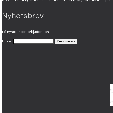
Robusta kartongkuvert eller kartongrulle som skyddar vid transport.
Nyhetsbrev
Få nyheter och erbjudanden.
E-post