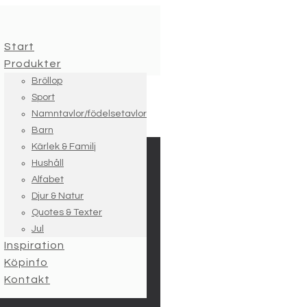
Start
Produkter
Bröllop
Sport
Namntavlor/födelsetavlor
Barn
Kärlek & Familj
Hushåll
Alfabet
Djur & Natur
Quotes & Texter
Jul
Inspiration
Köpinfo
Kontakt