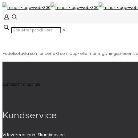
✕
Födelsetavla som är perfekt som dop- eller namngivningspresent, du 
kontakt@minart.se
Kundservice
Vi levererar inom Skandinavien.