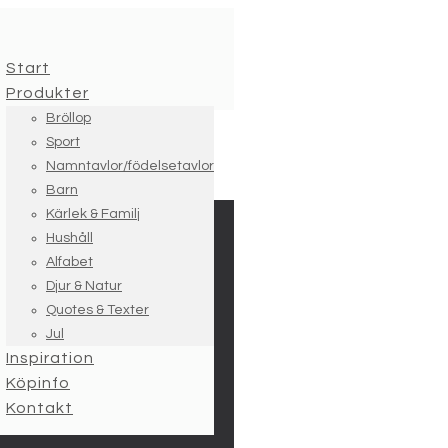
Start
Produkter
Bröllop
Sport
Namntavlor/födelsetavlor
Barn
Kärlek & Familj
Hushåll
Alfabet
Djur & Natur
Quotes & Texter
Jul
Inspiration
Köpinfo
Kontakt