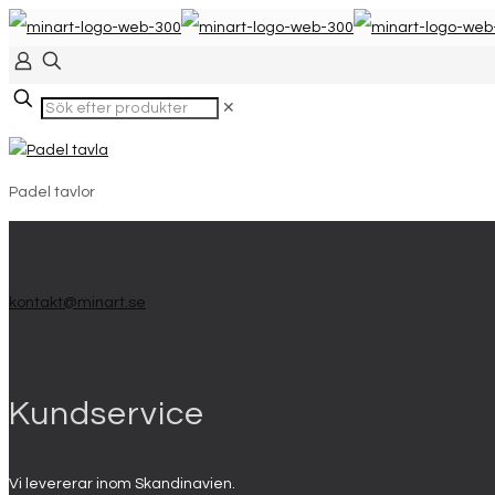
✕
Padel tavlor
kontakt@minart.se
Kundservice
Vi levererar inom Skandinavien.