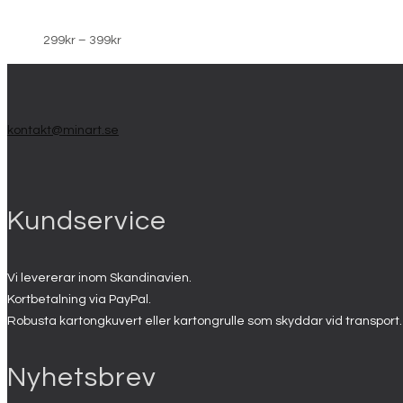
Prisintervall:
299
kr
–
399
kr
299kr
till
399kr
kontakt@minart.se
Kundservice
Vi levererar inom Skandinavien.
Kortbetalning via PayPal.
Robusta kartongkuvert eller kartongrulle som skyddar vid transport.
Nyhetsbrev