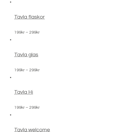
199kr
till
299kr
Tavla flaskor
Prisintervall:
199
kr
–
299
kr
199kr
till
299kr
Tavla glas
Prisintervall:
199
kr
–
299
kr
199kr
till
299kr
Tavla Hi
Prisintervall:
199
kr
–
299
kr
199kr
till
299kr
Tavla welcome