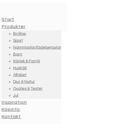
Start
Produkter
Bröllop
Sport
Namntavlor/födelsetavlor
Barn
Kärlek & Familj
Hushåll
Alfabet
Djur & Natur
Quotes & Texter
Jul
Inspiration
Köpinfo
Kontakt