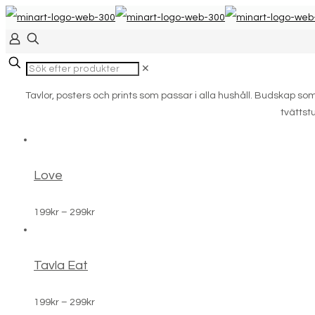
✕
Tavlor, posters och prints som passar i alla hushåll. Budskap som är
tvättst
Love
Prisintervall:
199
kr
–
299
kr
199kr
till
299kr
Tavla Eat
Prisintervall:
199
kr
–
299
kr