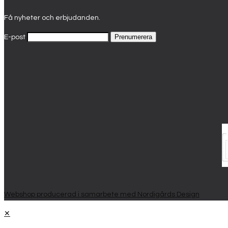
Få nyheter och erbjudanden.
E-post
Webshop producerad i samarbete med Nordigårds Design
✕