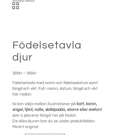
Födelsetavla
djur
Prisintervall:
299
kr
–
399
kr
299kr
Födelsetavla med namn och födelsedatum samt
till
längd och vikt. Fyll i namn, datum, längd och vikt
399kr
här nedan.
Ni kan välja mellan illustrationer på
katt, kanin,
snigel, fjäril, nalle, sköldpadda, ekorre eller elefant
som vi placerar längst ner på tavlan.
De olika djuren kan du se under produktbilden.
MinArt original.