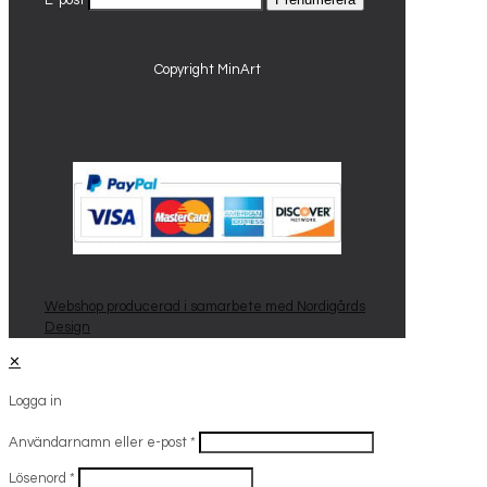
E-post
Copyright MinArt
Webshop producerad i samarbete med Nordigårds
Design
✕
Logga in
Användarnamn eller e-post
*
Lösenord
*