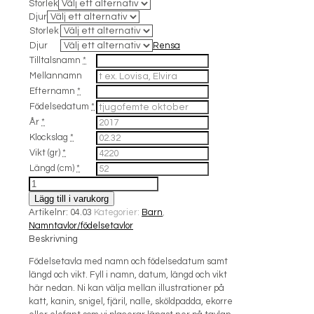
Storlek
Djur
Storlek
Djur
Rensa
Tilltalsnamn
*
Mellannamn
Efternamn
*
Födelsedatum
*
År
*
Klockslag
*
Vikt (gr)
*
Längd (cm)
*
Födelsetavla
djur
Lägg till i varukorg
mängd
Artikelnr:
04.03
Kategorier:
Barn
,
Namntavlor/födelsetavlor
Beskrivning
Födelsetavla med namn och födelsedatum samt
längd och vikt. Fyll i namn, datum, längd och vikt
här nedan. Ni kan välja mellan illustrationer på
katt, kanin, snigel, fjäril, nalle, sköldpadda, ekorre