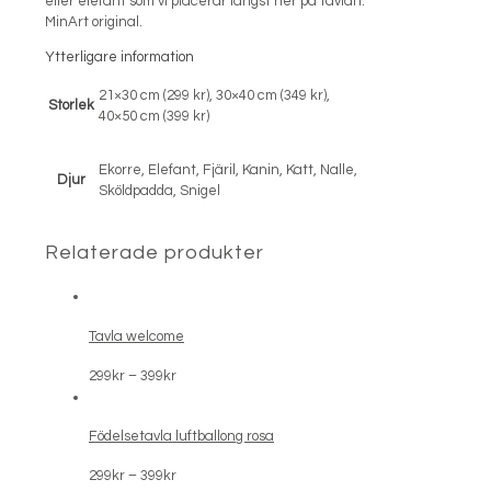
eller elefant som vi placerar längst ner på tavlan.
MinArt original.
Ytterligare information
21×30 cm (299 kr), 30×40 cm (349 kr),
Storlek
40×50 cm (399 kr)
Ekorre, Elefant, Fjäril, Kanin, Katt, Nalle,
Djur
Sköldpadda, Snigel
Relaterade produkter
Tavla welcome
Prisintervall:
299
kr
–
399
kr
299kr
till
Födelsetavla luftballong rosa
399kr
Prisintervall:
299
kr
–
399
kr