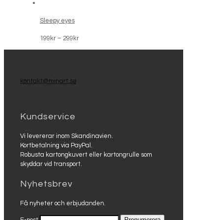
299kr
till
Sleepy eyes
399kr
Prisintervall:
199
kr
–
299
kr
199kr
till
299kr
kontakt@minart.se
Kundservice
Vi levererar inom Skandinavien.
Kortbetalning via PayPal.
Robusta kartongkuvert eller kartongrulle som
skyddar vid transport.
Nyhetsbrev
Få nyheter och erbjudanden.