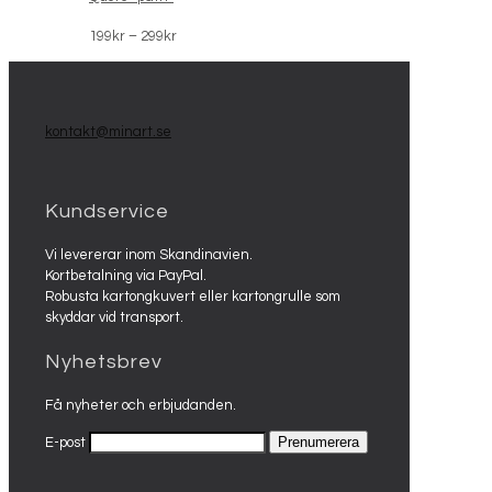
Prisintervall:
199
kr
–
299
kr
199kr
till
299kr
kontakt@minart.se
Kundservice
Vi levererar inom Skandinavien.
Kortbetalning via PayPal.
Robusta kartongkuvert eller kartongrulle som
skyddar vid transport.
Nyhetsbrev
Få nyheter och erbjudanden.
E-post