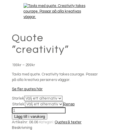
Quote
”creativity”
Prisintervall:
199
kr
–
299
kr
199kr
Tavla med quote. Creativity takes courage. Passar
till
på alla kreativa personers väggar.
299kr
Se fler quotes här
Storlek
Storlek
Rensa
Quote
"creativity"
Lägg till i varukorg
mängd
Artikelnr:
06.06
Kategori:
Quotes & texter
Beskrivning