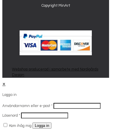
Copyright MinArt
Webshop producerad i samarbete med Nordigårds
Design
✕
Logga in
Användarnamn eller e-post
*
Lösenord
*
Logga in
Kom ihåg mig