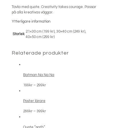
Tavla med quote. Creativity takes courage. Passar
på alla kreativas väggar.
Ytterligare information
21×30 cm (199 kr), 30×40 cm (249 kr),
Storlek
40×50 cm (299 kr)
Relaterade produkter
Batman Na Na Na
Prisintervall:
199
kr
–
299
kr
199kr
till
Poster lärare
299kr
Prisintervall:
299
kr
–
399
kr
299kr
till
Quote ”path”
399kr