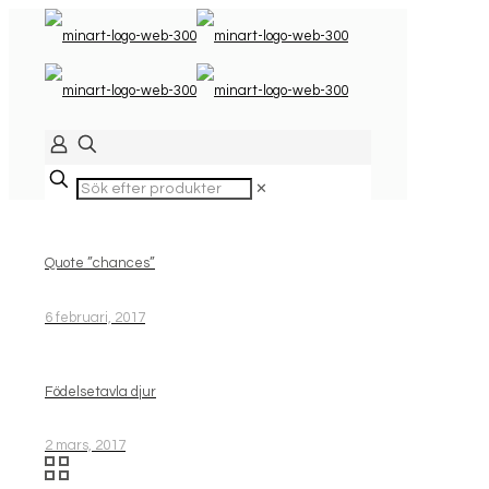
✕
Quote ”chances”
6 februari, 2017
Födelsetavla djur
2 mars, 2017