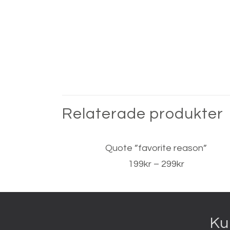
Relaterade produkter
Quote ”favorite reason”
Prisintervall
199
kr
–
299
kr
199kr
till
299kr
Ku