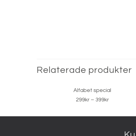
Relaterade produkter
Alfabet special
Prisintervall
299
kr
–
399
kr
299kr
till
399kr
Ku