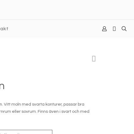
takt
ln
ion. Vitt moln med svarta konturer, passar bra
rnrum eller sovrum. Finns även i svart och med