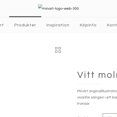
rt
Produkter
Inspiration
Köpinfo
Kon
Vitt mo
MinArt originalillustrat
ovanför sängen i ett ba
fransar.