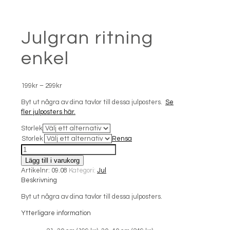
Julgran ritning
enkel
Prisintervall:
199
kr
–
299
kr
199kr
Byt ut några av dina tavlor till dessa julposters.
Se
till
fler julposters här.
299kr
Storlek
Storlek
Rensa
Julgran
ritning
Lägg till i varukorg
enkel
Artikelnr:
09.08
Kategori:
Jul
mängd
Beskrivning
Byt ut några av dina tavlor till dessa julposters.
Ytterligare information