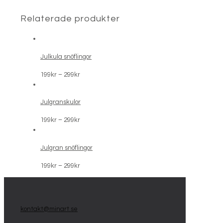
Relaterade produkter
Julkula snöflingor
Prisintervall:
199
kr
–
299
kr
199kr
till
Julgranskulor
299kr
Prisintervall:
199
kr
–
299
kr
199kr
till
Julgran snöflingor
299kr
Prisintervall:
199
kr
–
299
kr
199kr
till
299kr
kontakt@minart.se