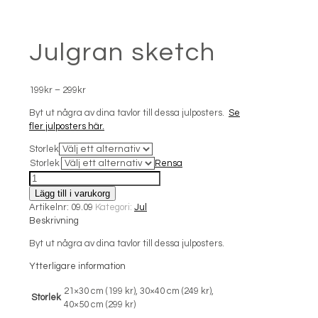
Julgran sketch
Prisintervall:
199
kr
–
299
kr
199kr
Byt ut några av dina tavlor till dessa julposters.
Se
till
fler julposters här.
299kr
Storlek
Storlek
Rensa
Julgran
sketch
Lägg till i varukorg
mängd
Artikelnr:
09.09
Kategori:
Jul
Beskrivning
Byt ut några av dina tavlor till dessa julposters.
Ytterligare information
21×30 cm (199 kr), 30×40 cm (249 kr),
Storlek
40×50 cm (299 kr)